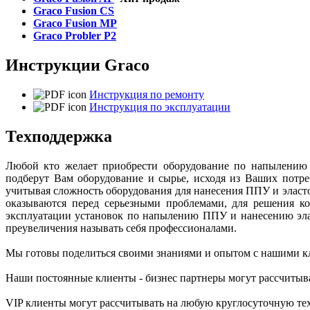
Graco Fusion CS
Graco Fusion MP
Graco Probler P2
Инструкции Graco
Инструкция по ремонту
Инструкция по эксплуатации
Техподдержка
Любой кто желает приобрести оборудование по напылению
подберут Вам оборудование и сырье, исходя из Ваших потр
учитывая сложность оборудования для нанесения ППУ и элас
оказываются перед серьезными проблемами, для решения к
эксплуатации установок по напылению ППУ и нанесению эла
преувеличения называть себя профессионалами.
Мы готовы поделиться своими знаниями и опытом с нашими к
Наши постоянные клиенты - бизнес партнеры могут рассчитыв
VIP клиенты могут рассчитывать на любую круглосуточную те